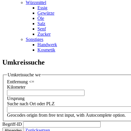
Würzmittel
Essig
Gewürze
Öle
Salz
Senf
Zucker
Sonstiges
Handwerk
Kosmetik
Umkreissuche
Umkreissuche we
Entfernung <=
Kilometer
Ursprung
Suche nach Ort oder PLZ
Geocodes origin from free text input, with Autocomplete option.
Begriff-ID
Zurücksetzen
Absenden