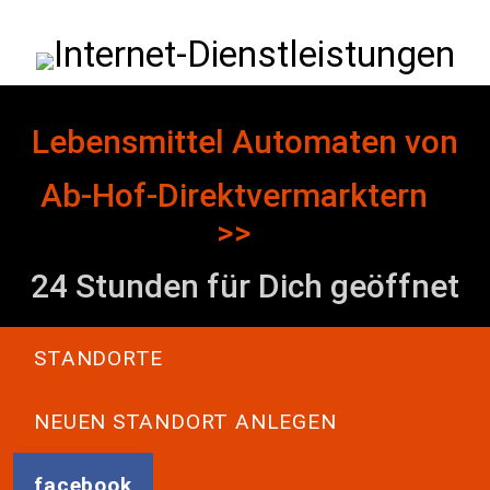
Direkt zum Inhalt
Internet-Dienstleistungen
Lebensmittel Automaten von
Ab-Hof-Direktvermarktern
>>
24 Stunden für Dich geöffnet
Main navigation
STANDORTE
NEUEN STANDORT ANLEGEN
facebook