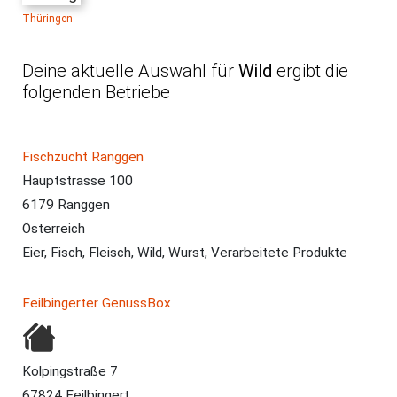
Thüringen
Deine aktuelle Auswahl für
Wild
ergibt die
folgenden Betriebe
Betrieb
Adresse
Produkte
Fischzucht Ranggen
Hauptstrasse 100
6179 Ranggen
Österreich
Eier, Fisch, Fleisch, Wild, Wurst, Verarbeitete Produkte
Feilbingerter GenussBox
Kolpingstraße 7
67824 Feilbingert