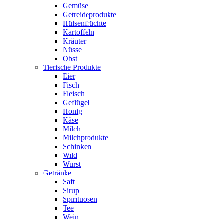
Gemüse
Getreideprodukte
Hülsenfrüchte
Kartoffeln
Kräuter
Nüsse
Obst
Tierische Produkte
Eier
Fisch
Fleisch
Geflügel
Honig
Käse
Milch
Milchprodukte
Schinken
Wild
Wurst
Getränke
Saft
Sirup
Spirituosen
Tee
Wein