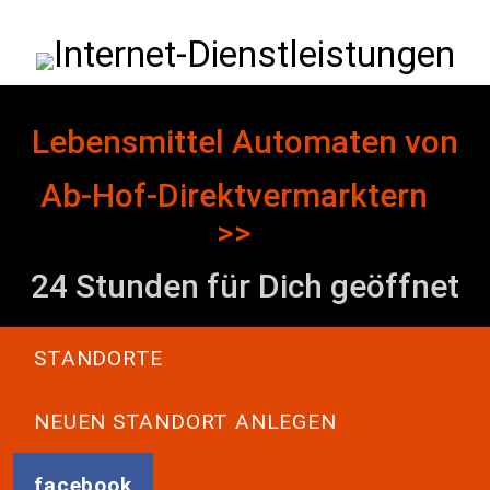
Direkt zum Inhalt
Internet-Dienstleistungen
Lebensmittel Automaten von
Ab-Hof-Direktvermarktern
>>
24 Stunden für Dich geöffnet
Main navigation
STANDORTE
NEUEN STANDORT ANLEGEN
facebook